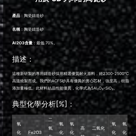
產品
：陶瓷鑄造砂
名稱
：陶瓷鑄造砂
Al2O3
含量
：最低 70%。
描述：
這種新研製的專用鑄造砂採用精選優質耐火原料，經2300-2500℃
高溫燒製而成。我們的ACFS砂具有優異的實心芯材，強度高，樹脂
添加量極低。此材料結晶性能優異，化學式為5Al₂O₃-SiO₂。
典型化學分析[%]：
二
氧
氧
氧
氧
氧
氧
高
二氧化
化
化
化
化
化
Fe2O3