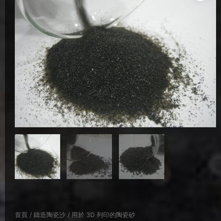
首頁
/
鑄造陶瓷沙
/ 用於 3D 列印的陶瓷砂