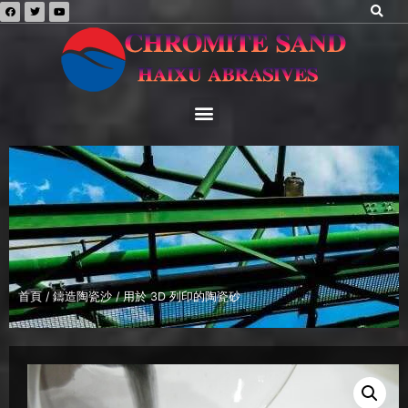
首頁
/
鑄造陶瓷沙
/ 用於 3D 列印的陶瓷砂