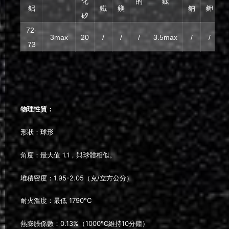
化
的
鈦
鋁
鐵
鎂
鈉
鉀
矽
72-
3max
20
/
/
/
3.5max
/
/
73
0
物理
性質：
形狀：球形
角度：最大值 1.1，與球體相似。
堆積密度：1.95-2.05（克/立方公分）
耐火溫度：最低 1790°C
熱膨脹係數：0.13%（1000℃維持10分鐘）