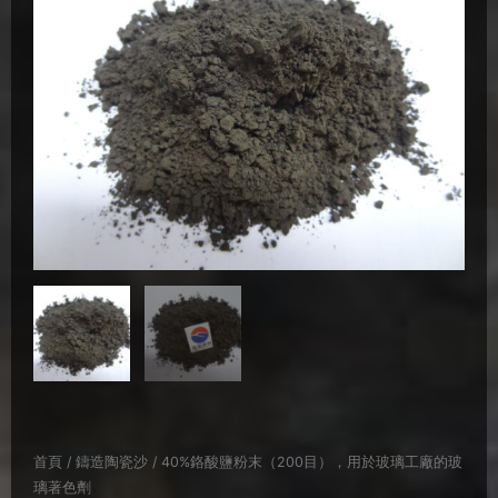
首頁
/
鑄造陶瓷沙
/ 40%鉻酸鹽粉末（200目），用於玻璃工廠的玻
璃著色劑