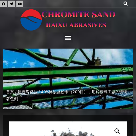
首頁
/
鑄造陶瓷沙
/ 40%鉻酸鹽粉末（200目），用於玻璃工廠的玻璃
著色劑