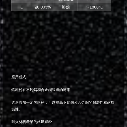
C
≤0.003%
熔點
＞1800°C
應用程式
鉻鐵粉在不銹鋼和合金鋼製造的應用
透過添加一定的鉻粉，可以提高不銹鋼和合金鋼的耐磨性和耐腐
蝕性。
耐火材料產業的鉻鐵礦粉