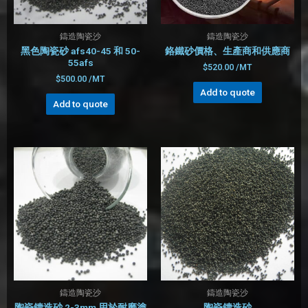
鑄造陶瓷沙
鑄造陶瓷沙
黑色陶瓷砂 afs40-45 和 50-
鉻鐵砂價格、生產商和供應商
55afs
$
520.00
/MT
$
500.00
/MT
Add to quote
Add to quote
鑄造陶瓷沙
鑄造陶瓷沙
陶瓷鑄造砂 2-3mm 用於耐磨塗
陶瓷鑄造砂