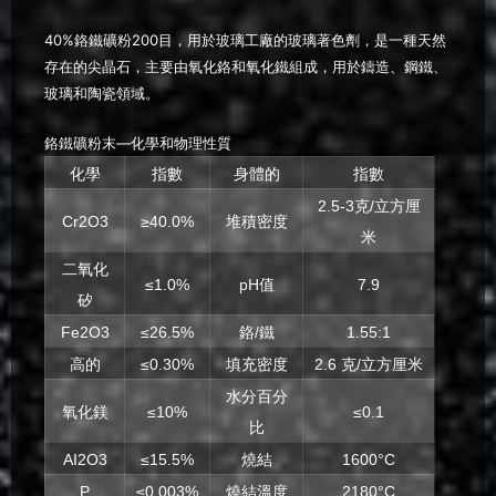
40%鉻鐵礦粉200目，用於玻璃工廠的玻璃著色劑，是一種天然
存在的尖晶石，主要由氧化鉻和氧化鐵組成，用於鑄造、鋼鐵、
玻璃和陶瓷領域。
鉻鐵礦粉末—化學和物理性質
化學
指數
身體的
指數
2.5-3克/立方厘
Cr2O3
≥40.0%
堆積密度
米
二氧化
≤1.0%
pH值
7.9
矽
Fe2O3
≤26.5%
鉻/鐵
1.55:1
高的
≤0.30%
填充密度
2.6 克/立方厘米
水分百分
氧化鎂
≤10%
≤0.1
比
AI2O3
≤15.5%
燒結
1600°C
P
≤0.003%
燒結溫度
2180°C