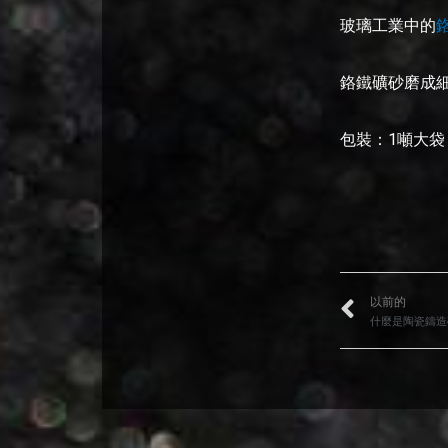
玻璃工業中的
鉻鐵礦砂磨成
包裝：1噸大袋
以前的
什麼是陶瓷鑄造