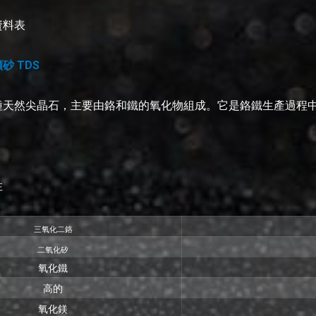
資料表
砂 TDS
種天然尖晶石，主要由鉻和鐵的氧化物組成。它是鉻鐵生產過程
性
三氧化二鉻
二氧化矽
氧化鐵
高的
氧化鎂