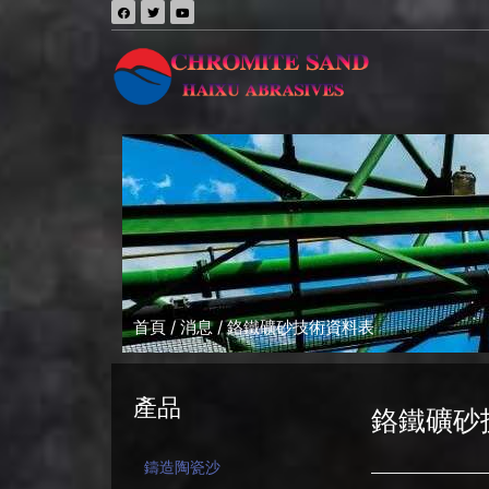
首頁
/
消息
/ 鉻鐵礦砂技術資料表
產品
鉻鐵礦砂
鑄造陶瓷沙