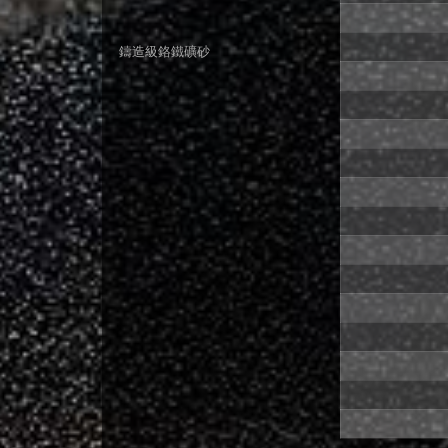
鑄造級鉻鐵礦砂