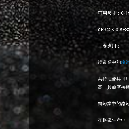
可用尺寸：0-1mm 1
AFS45-50 AFS
主要應用：
鑄造業中的
鉻
其特性使其可
高。其鹼度接
鋼鐵業中的鉻
在鋼鐵生產中