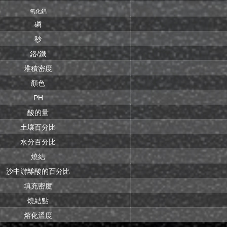
氧化鋁
磷
秒
鉻/鐵
堆積密度
顏色
PH
酸的量
土壤百分比
水分百分比
燒結
沙中游離酸的百分比
填充密度
燒結點
熔化溫度