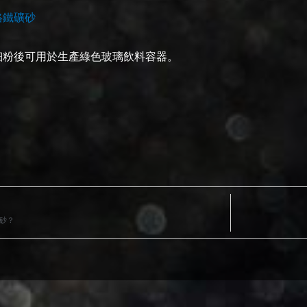
鉻鐵礦砂
細粉後可用於生產綠色玻璃飲料容器。
砂？